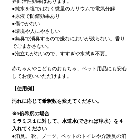
界面活性効果はあります。
●純水を塩ではなく微量のカリウムで電気分解
●原液で防錆効果あり
●傷つかない
●環境や人にやさしい
●無臭で消臭するので嫌なにおいが残らない。香り
でごまかさない。
●泡立ちがないので、すすぎや水拭き不要。
赤ちゃんやこどものおもちゃ、ペット用品にも安心
してお使いいただけます。
【使用例】
汚れに応じて希釈数を変えてください。
※5倍希釈の場合
ミラミス１に対して、水道水(できれば浄水）を４
入れてください
●消臭。 靴、ブーツ、ペットのトイレや介護臭の消