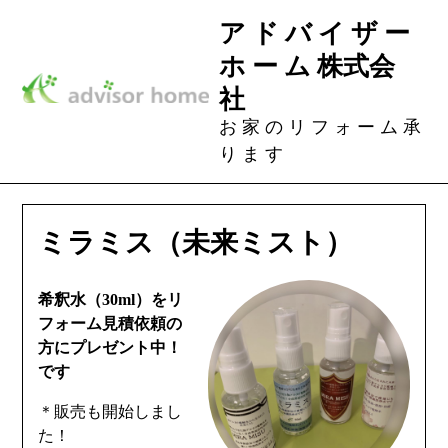
Skip
ア ド バ イ ザ ー
to
ホ ー ム 株式会
content
社
お 家 の リ フ ォ ー ム 承
り ま す
ミラミス（未来ミスト）
希釈水（30ml）をリ
フォーム見積依頼の
方にプレゼント中！
です
＊販売も開始しまし
た！