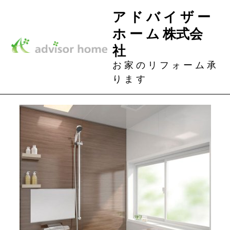
Skip
ア ド バ イ ザ ー
to
ホ ー ム 株式会
content
社
お 家 の リ フ ォ ー ム 承
り ま す