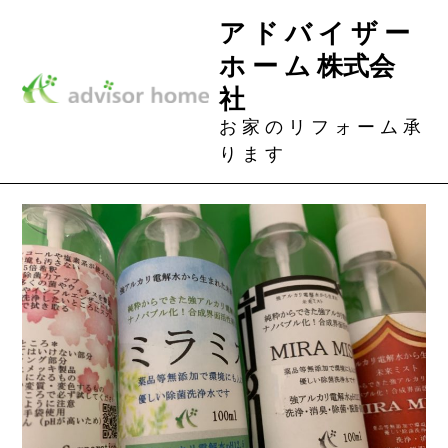
Skip
ア ド バ イ ザ ー
to
ホ ー ム 株式会
content
社
お 家 の リ フ ォ ー ム 承
り ま す