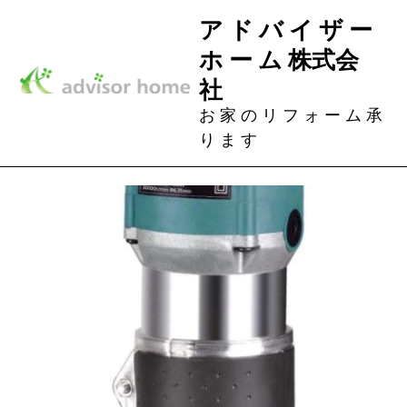
Skip
ア ド バ イ ザ ー
to
ホ ー ム 株式会
content
社
お 家 の リ フ ォ ー ム 承
り ま す