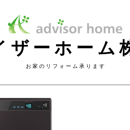
 イ ザ ー ホ ー 
お 家 の リ フ ォ ー ム 承 り ま す