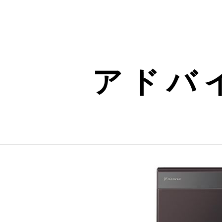
Skip
to
content
ア ド バ