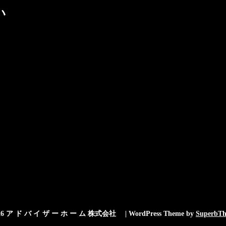
い
26 ア ド バ イ ザ ー ホ ー ム 株式会社
| WordPress Theme by
SuperbTh