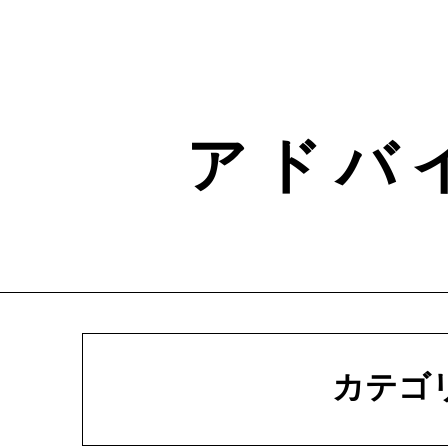
Skip
to
content
ア ド バ
カテゴ