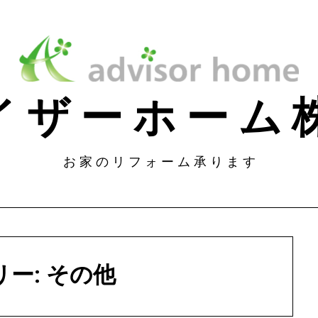
 イ ザ ー ホ ー 
お 家 の リ フ ォ ー ム 承 り ま す
リー:
その他