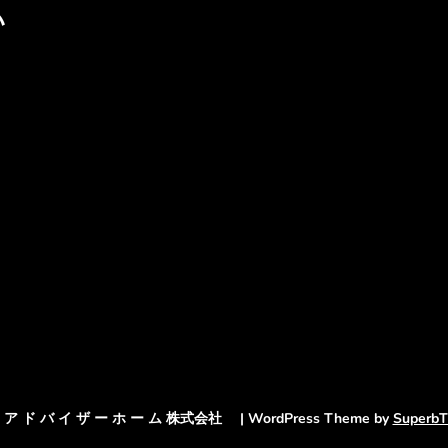
い
6 ア ド バ イ ザ ー ホ ー ム 株式会社
| WordPress Theme by
Superb