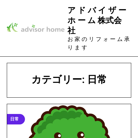
Skip
ア ド バ イ ザ ー
to
ホ ー ム 株式会
content
社
お 家 の リ フ ォ ー ム 承
り ま す
カテゴリー:
日常
日常