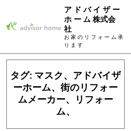
Skip
ア ド バ イ ザ ー
to
ホ ー ム 株式会
content
社
お 家 の リ フ ォ ー ム 承
り ま す
タグ:
マスク、アドバイザ
ーホーム、街のリフォー
ムメーカー、リフォー
ム、