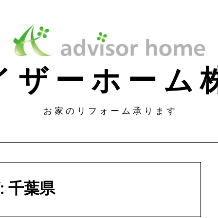
 イ ザ ー ホ ー 
お 家 の リ フ ォ ー ム 承 り ま す
:
千葉県