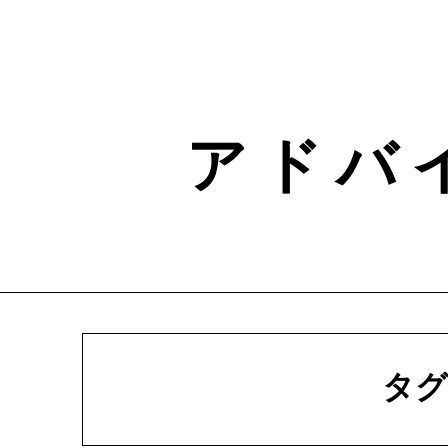
Skip
to
content
ア ド バ
タグ