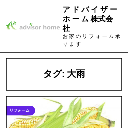
Skip
ア ド バ イ ザ ー
to
ホ ー ム 株式会
content
社
お 家 の リ フ ォ ー ム 承
り ま す
タグ:
大雨
リフォーム