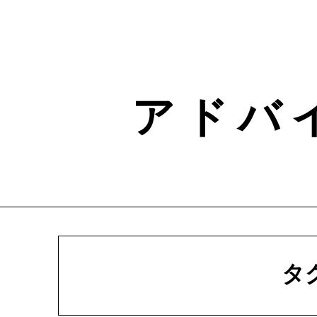
Skip
to
content
ア ド バ
タ