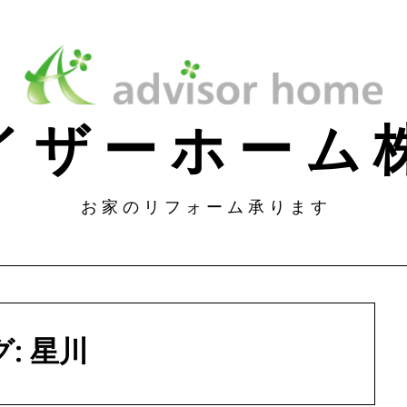
 イ ザ ー ホ ー 
お 家 の リ フ ォ ー ム 承 り ま す
グ:
星川