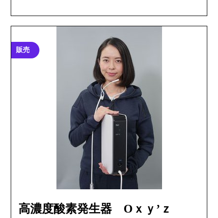
販売
高濃度酸素発生器 Oｘｙ’ｚ