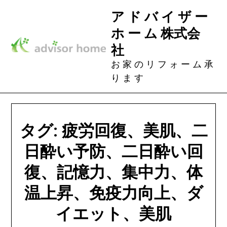
Skip
ア ド バ イ ザ ー
to
ホ ー ム 株式会
content
社
お 家 の リ フ ォ ー ム 承
り ま す
タグ:
疲労回復、美肌、二
日酔い予防、二日酔い回
復、記憶力、集中力、体
温上昇、免疫力向上、ダ
イエット、美肌