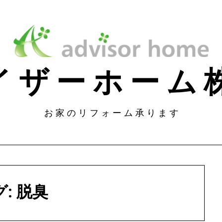
 イ ザ ー ホ ー 
お 家 の リ フ ォ ー ム 承 り ま す
グ:
脱臭