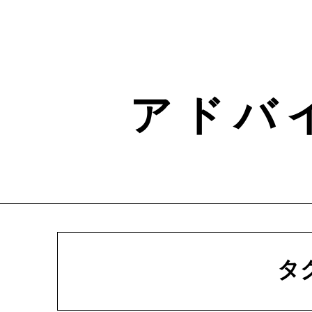
Skip
to
content
ア ド バ
タ