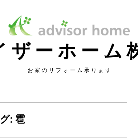
 イ ザ ー ホ ー 
お 家 の リ フ ォ ー ム 承 り ま す
グ:
雹