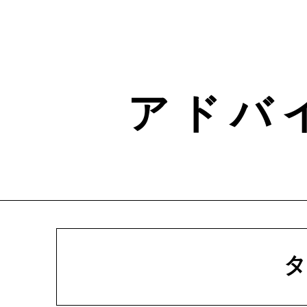
Skip
to
content
ア ド バ
タ